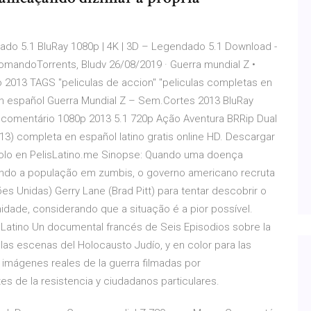
lado 5.1 BluRay 1080p | 4K | 3D – Legendado 5.1 Download -
omandoTorrents, Bludv 26/08/2019 · Guerra mundial Z •
 2013 TAGS "peliculas de accion" "peliculas completas en
en español Guerra Mundial Z – Sem.Cortes 2013 BluRay
 comentário 1080p 2013 5.1 720p Ação Aventura BRRip Dual
013) completa en español latino gratis online HD. Descargar
 solo en PelisLatino.me Sinopse: Quando uma doença
ndo a população em zumbis, o governo americano recruta
s Unidas) Gerry Lane (Brad Pitt) para tentar descobrir o
idade, considerando que a situação é a pior possível.
Latino Un documental francés de Seis Episodios sobre la
las escenas del Holocausto Judío, y en color para las
imágenes reales de la guerra filmadas por
s de la resistencia y ciudadanos particulares.