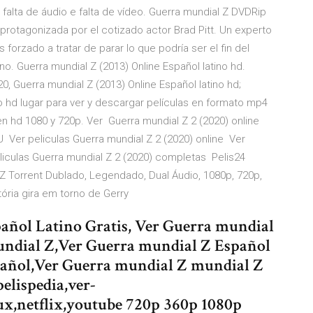
 falta de áudio e falta de vídeo. Guerra mundial Z DVDRip
y protagonizada por el cotizado actor Brad Pitt. Un experto
 forzado a tratar de parar lo que podría ser el fin del
o. Guerra mundial Z (2013) Online Español latino hd.
0, Guerra mundial Z (2013) Online Español latino hd;
o hd lugar para ver y descargar películas en formato mp4
en hd 1080 y 720p. Ver ️ Guerra mundial Z 2 (2020) online
️ Ver peliculas Guerra mundial Z 2 (2020) online ️ Ver
eliculas Guerra mundial Z 2 (2020) completas ️ Pelis24
 Z Torrent Dublado, Legendado, Dual Áudio, 1080p, 720p,
ria gira em torno de Gerry
añol Latino Gratis, Ver Guerra mundial
mundial Z,Ver Guerra mundial Z Español
pañol,Ver Guerra mundial Z mundial Z
pelispedia,ver-
etux,netflix,youtube 720p 360p 1080p