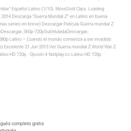
mbie" Español Latino (1/10). MovsGold Clips. Loading
 2014 Descarga "Guerra Mundial Z" en Latino en buena
mas series en breve) Descargar Película Guerra mundial Z.
oDescargar; 360p-720pSubtituladaDescargar;
80p Latino – Cuando el mundo comienza a ser invadido
Rip) Excelente 21 Jun 2013 Ver Guerra mundial Z World War Z
ino HD 720p · Opción 4 fastplay.cc Latino HD 720p.
uguês completo gratis
ortuguês