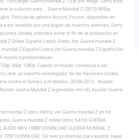
hd. Descargar Guerra mundial Z 720p por Mega. Gerry está
trar la solución para … Guerra Mundial Z (2013) BRRip
gles. Película de género Accion, Ficcion, disponible en
 ser invadido por una legión de muertos vivientes, Gerry
ciones Unidas, intentará evitar el fin de la civilización en
ial Z Online Español Latino Gratis, Ver Guerra mundial Z
a mundial Z Español Latino,Ver Guerra mundial Z Español,Ver
.repelis.tv,pelispedia,ver-
utube 720p 360p 1080p Cuando el mundo comienza a ser
rry Lane, un experto investigador de las Naciones Unidas,
rrera contra el tiempo y el destino. 20/06/2013 · Assistir
Assistir Guerra Mundial Z legendado em HD, Assistir Guerra
a mundial Z latino full hd, ver Guerra mundial Z en hd
ratis, Guerra mundial Z online latino full hd GUERRA
 ÁUDIO MKV 1080P DOWNLOAD GUERRA MUNDIAL Z
0P DOWNLOAD. Se tiver problemas para assistir, baixe