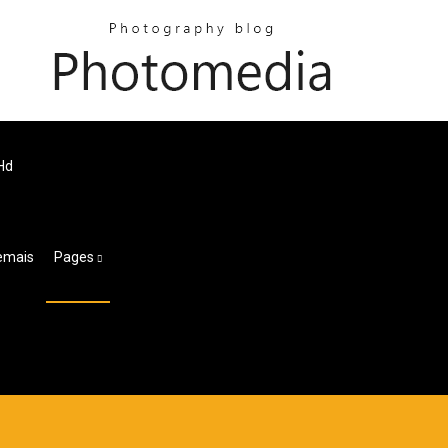
 Hd
Demais
Pages