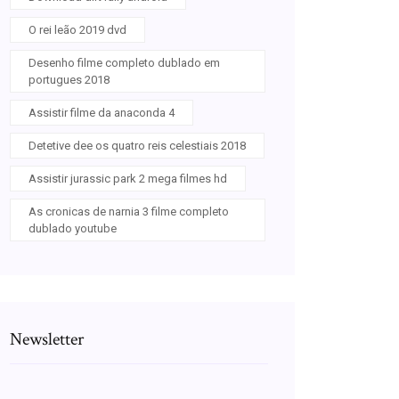
O rei leão 2019 dvd
Desenho filme completo dublado em
portugues 2018
Assistir filme da anaconda 4
Detetive dee os quatro reis celestiais 2018
Assistir jurassic park 2 mega filmes hd
As cronicas de narnia 3 filme completo
dublado youtube
Newsletter