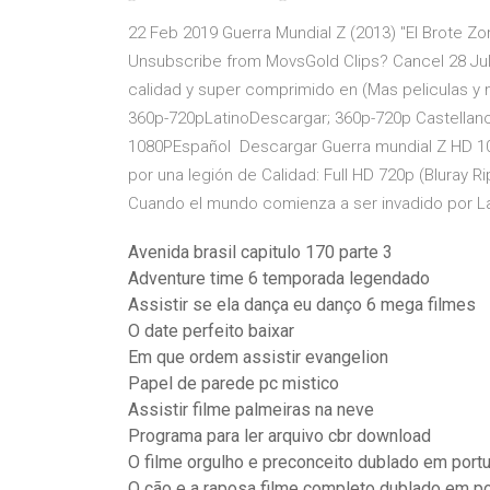
22 Feb 2019 Guerra Mundial Z (2013) "El Brote Zo
Unsubscribe from MovsGold Clips? Cancel 28 Jul
calidad y super comprimido en (Mas peliculas y 
360p-720pLatinoDescargar; 360p-720p Castellan
1080PEspañol Descargar Guerra mundial Z HD 10
por una legión de Calidad: Full HD 720p (Bluray 
Cuando el mundo comienza a ser invadido por Lat
Avenida brasil capitulo 170 parte 3
Adventure time 6 temporada legendado
Assistir se ela dança eu danço 6 mega filmes
O date perfeito baixar
Em que ordem assistir evangelion
Papel de parede pc mistico
Assistir filme palmeiras na neve
Programa para ler arquivo cbr download
O filme orgulho e preconceito dublado em port
O cão e a raposa filme completo dublado em p