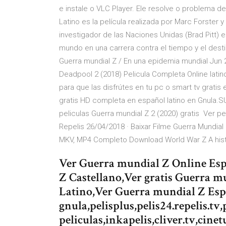
e instale o VLC Player. Ele resolve o problema de
Latino es la película realizada por Marc Forster 
investigador de las Naciones Unidas (Brad Pitt) es
mundo en una carrera contra el tiempo y el destin
Guerra mundial Z / En una epidemia mundial Jun 2
Deadpool 2 (2018) Pelicula Completa Online latin
para que las disfrútes en tu pc o smart tv gratis 
gratis HD completa en español latino en Gnula.SU 
peliculas Guerra mundial Z 2 (2020) gratis ️ Ver p
Repelis 26/04/2018 · Baixar Filme Guerra Mundial
MKV, MP4 Completo Download World War Z A histó
Ver Guerra mundial Z Online Esp
Z Castellano,Ver gratis Guerra 
Latino,Ver Guerra mundial Z Es
gnula,pelisplus,pelis24.repelis.tv,
peliculas,inkapelis,cliver.tv,cin