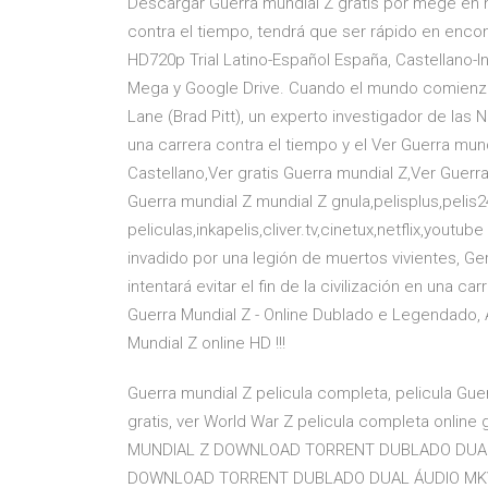
Descargar Guerra mundial Z gratis por mege en 
contra el tiempo, tendrá que ser rápido en encon
HD720p Trial Latino-Español España, Castellano-In
Mega y Google Drive. Cuando el mundo comienza a
Lane (Brad Pitt), un experto investigador de las Na
una carrera contra el tiempo y el Ver Guerra mund
Castellano,Ver gratis Guerra mundial Z,Ver Guerr
Guerra mundial Z mundial Z gnula,pelisplus,pelis24
peliculas,inkapelis,cliver.tv,cinetux,netflix,yo
invadido por una legión de muertos vivientes, Ge
intentará evitar el fin de la civilización en una ca
Guerra Mundial Z - Online Dublado e Legendado, 
Mundial Z online HD !!!
Guerra mundial Z pelicula completa, pelicula Guerr
gratis, ver World War Z pelicula completa online g
MUNDIAL Z DOWNLOAD TORRENT DUBLADO DUAL
DOWNLOAD TORRENT DUBLADO DUAL ÁUDIO MKV 72