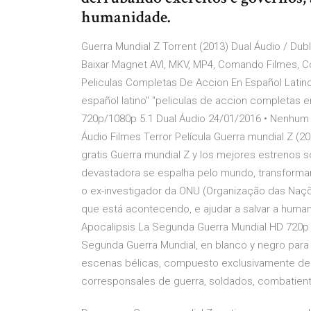
humanidade.
Guerra Mundial Z Torrent (2013) Dual Áudio / Dub
Baixar Magnet AVI, MKV, MP4, Comando Filmes, C
Peliculas Completas De Accion En Español Latino
español latino" "peliculas de accion completas 
720p/1080p 5.1 Dual Áudio 24/01/2016 • Nenhum
Áudio Filmes Terror Película Guerra mundial Z (2
gratis Guerra mundial Z y los mejores estrenos
devastadora se espalha pelo mundo, transforma
o ex-investigador da ONU (Organização das Naçõe
que está acontecendo, e ajudar a salvar a human
Apocalipsis La Segunda Guerra Mundial HD 720p 
Segunda Guerra Mundial, en blanco y negro para 
escenas bélicas, compuesto exclusivamente de 
corresponsales de guerra, soldados, combatiente