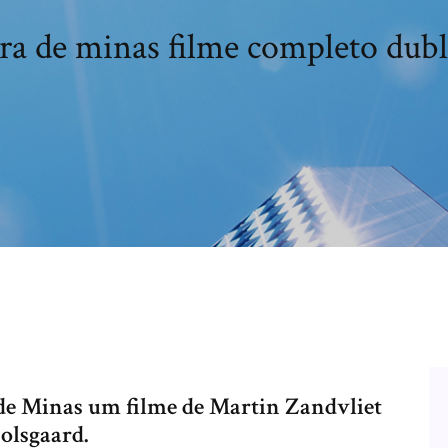
ra de minas filme completo dub
a de Minas um filme de Martin Zandvliet
olsgaard.