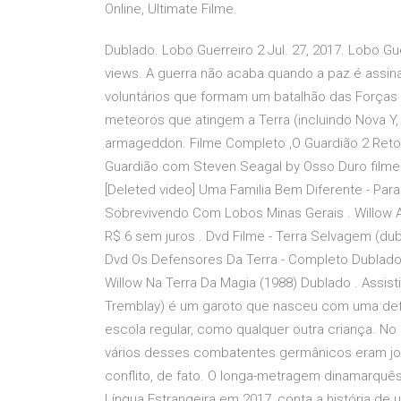
Online, Ultimate Filme.
Dublado. Lobo Guerreiro 2 Jul. 27, 2017. Lobo Gu
views. A guerra não acaba quando a paz é assina
voluntários que formam um batalhão das Força
meteoros que atingem a Terra (incluindo Nova Y,
armageddon. Filme Completo ,O Guardião 2 Retorn
Guardião com Steven Seagal by Osso Duro filme 
[Deleted video] Uma Familia Bem Diferente - Para
Sobrevivendo Com Lobos Minas Gerais . Willow A
R$ 6 sem juros . Dvd Filme - Terra Selvagem (du
Dvd Os Defensores Da Terra - Completo Dublado . 
Willow Na Terra Da Magia (1988) Dublado . Assist
Tremblay) é um garoto que nasceu com uma defor
escola regular, como qualquer outra criança. No 
vários desses combatentes germânicos eram jo
conflito, de fato. O longa-metragem dinamarquê
Língua Estrangeira em 2017, conta a história de