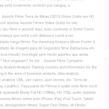
adas está novamente sedento por sangue, e,
 Assistir Filme Terra de Minas (2015) Online Grátis em HD .
ê assista: Assistir Filmes Online Grátis no site
o seu filme e assistir! Aqui, todo conteúdo é Grátis! Como
 criança que sofre com dislexia e custa a ser
blado mega filmes The Vanishing Keepers Movie Poster 3
sultado de imagem para 60 Segundos filme Barbacena em
nova missão: investigar sem medo aqueles que ainda
as? Nos enganam? Se ele … Assistir Filme Completo
s Analyst/Analysis Training courses and information for the
g in the area of business analysis, data analysis,
analysis, UML, use cases, user stories, etc. Terra de
 o público. Faça parte do Filmow e avalie este filme você
 qualidade Bluray Full HD (1080p), HD 720p, audio dublado
sista filmes online pelo iPhone, iPad, iPod Touch, Tablet
es, Armageddon filmes, Super Cine Online, Vk Filmes