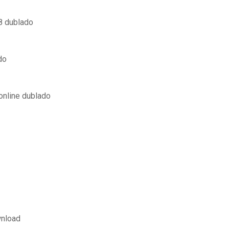
 8 dublado
do
online dublado
wnload