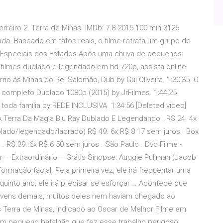
erreiro 2. Terra de Minas. IMDb: 7.8 2015 100 min 3126
da. Baseado em fatos reais, o filme retrata um grupo de
s Especiais dos Estados Após uma chuva de pequenos
 filmes dublado e legendado em hd 720p, assista online
o às Minas do Rei Salomão, Dub by Gui Oliveira. 1:30:35. O
completo Dublado 1080p (2015) by JrFilmes. 1:44:25
 toda família by REDE INCLUSIVA. 1:34:56 [Deleted video]
 Terra Da Magia Blu Ray Dublado E Legendando . R$ 24. 4x
blado/legendado/lacrado) R$ 49. 6x R$ 8 17 sem juros . Box
R$ 39. 6x R$ 6 50 sem juros . São Paulo . Dvd Filme -
ir – Extraordinário – Grátis Sinopse: Auggie Pullman (Jacob
mação facial. Pela primeira vez, ele irá frequentar uma
quinto ano, ele irá precisar se esforçar … Acontece que
vens demais, muitos deles nem haviam chegado ao
s Terra de Minas, indicado ao Oscar de Melhor Filme em
 um pequeno batalhão que fez esse trabalho perigoso.