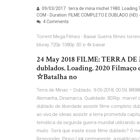
09/03/2017 · terra de mina michel 1980. Loadin
COM - Duration: FILME COMPLETO E DUBLADO (HD) -
4 Comments
Torrent Mega Filmes - Baixar Guerra filmes torre
bluray 720p 1080p 3D e 4k baixar
24 May 2018 FILME: TERRA DE 
dublados. Loading. 2020 Filmaç
☆Batalha no
Terra de Minas – Dublado. 9-05-2018, 00:59; 88988
Alemanha, Dinamarca. Qualidade: BDRip. marvel o
dublado de liberdade assistir filme completo d
ao vivo,de ideias.assistir a terra prometida cap
temática da segunda guerra mundial utilizando a
muito Será que existe esse filme dublado? O me
Responder. Pippo Link permanente. a-maldicao-d