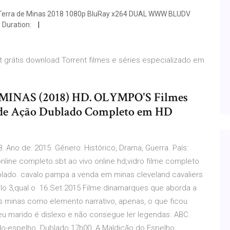
g Terra de Minas 2018 1080p BluRay x264 DUAL WWW BLUDV
 Duration:
nt grátis download Torrent filmes e séries especializado em
MINAS (2018) HD. OLYMPO'S Filmes
o de Ação Dublado Completo em HD
. Ano de: 2015. Gênero: Histórico, Drama, Guerra. País:
nline completo.sbt ao vivo online hd,vidro filme completo
ublado. cavalo pampa a venda em minas cleveland cavaliers
itulo 3,qual o 16 Set 2015 Filme dinamarques que aborda a
s minas como elemento narrativo, apenas, o que ficou
u marido é dislexo e não consegue ler legendas. ABC.
o-espelho. Dublado 17h00. A Maldição do Espelho.