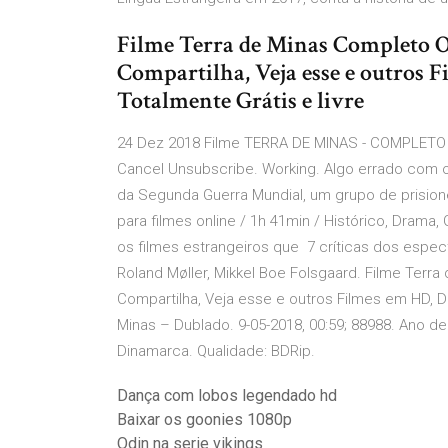
Filme Terra de Minas Completo O
Compartilha, Veja esse e outros 
Totalmente Grátis e livre
24 Dez 2018 Filme TERRA DE MINAS - COMPLETO 
Cancel Unsubscribe. Working. Algo errado com o
da Segunda Guerra Mundial, um grupo de prision
para filmes online / 1h 41min / Histórico, Drama,
os filmes estrangeiros que 7 críticas dos espec
Roland Møller, Mikkel Boe Folsgaard. Filme Terr
Compartilha, Veja esse e outros Filmes em HD, D
Minas – Dublado. 9-05-2018, 00:59; 88988. Ano de
Dinamarca. Qualidade: BDRip.
Dança com lobos legendado hd
Baixar os goonies 1080p
Odin na serie vikings