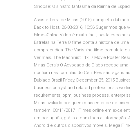
Sinopse: O sinistro fantasma da Rainha de Esp
Assistir Terra de Minas (2015) completo dublado .
Back to Host. 26-03-2016, 10:56 Sugerimos que voc
FilmesOnline.Video é muito fácil, basta escolher 
Estrelas na Terra O filme conta a história de uma
compreendida. The Vanishing filme completo du
Ver mais. The Machinist 11x17 Movie Poster Re
Minas Gerais O Advogado do Diabo recebe uma 
confiam nas fórmulas do Céu. Eles são vigarist
Dublado Brazil Friday, December 25, 2015 Busines
business analyst and related professionals workin
requirements, bpm, business process, enterprise 
Minas avaliado por quem mais entende de cinema,
também. 08/11/2017 · Filmes online em excelente
em português, grátis e com toda a informação. As
Android e outros dispositivos móveis. Mega Film